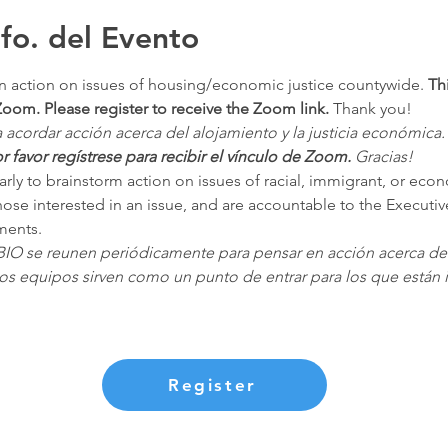
nfo. del Evento
n action on issues of housing/economic justice countywide.
 Th
Zoom. Please register to receive the Zoom link.
 Thank you!
 acordar acción acerca del alojamiento y la justicia económica.
 favor regístrese para recibir el vínculo de Zoom.
 Gracias!
rly to brainstorm action on issues of racial, immigrant, or econ
those interested in an issue, and are accountable to the Executiv
ments.
IO se reunen periódicamente para pensar en acción acerca de la 
os equipos sirven como un punto de entrar para los que están i
Register