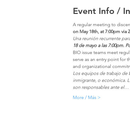
Event Info / I
A regular meeting to discer
on May 18th, at 7:00pm via 
Una reunión recurrente para
18 de mayo a las 7:00pm. Por
BIO issue teams meet regula
serve as an entry point for 
and organizational commit
Los equipos de trabajo de B
inmigrante, o económica. L
son responsables ante el…
More / Más >