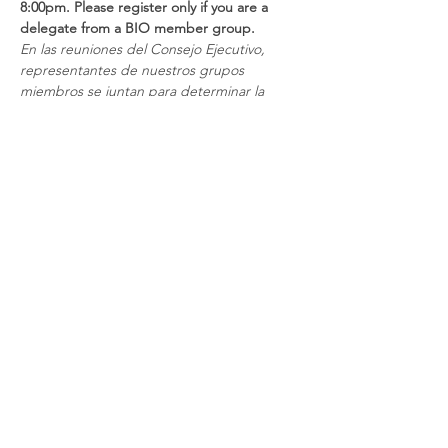
8:00pm. Please register only if you are a 
delegate from a BIO member group. 
En las reuniones del Consejo Ejecutivo, 
representantes de nuestros grupos 
miembros se juntan para determinar la 
dirección estratégica de la organización. 
Gracias!
Nos reunimos el segundo jueves 
de cada mes de 6:00pm a 8:00pm. Por favor 
regístrese solo si eres un representante de 
un grupo miembro de BIO. 
Register
Berkshire Interfaith Organizing
175 Wendell Ave, Pittsfield MA 01201
communications@biorganizing.org